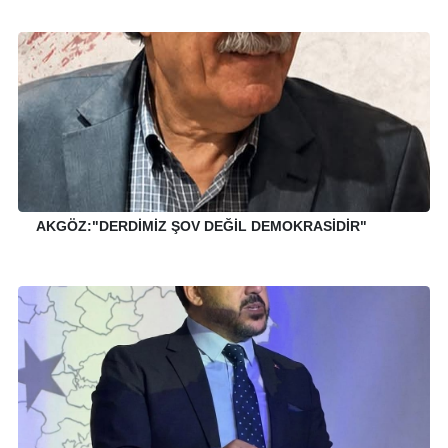
AKGÖZ:"DERDİMİZ ŞOV DEĞİL DEMOKRASİDİR"