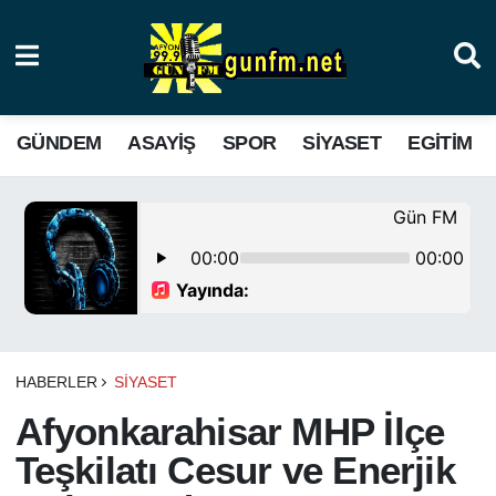
GÜNDEM
ASAYIŞ
SPOR
SIYASET
EGITIM
HABERLER
SIYASET
Afyonkarahisar MHP İlçe
Teşkilatı Cesur ve Enerjik