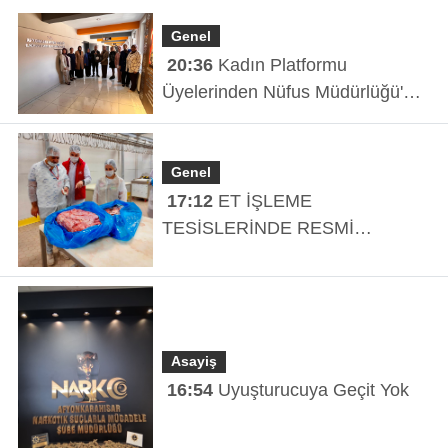
Genel
20:36
Kadın Platformu
Üyelerinden Nüfus Müdürlüğü'ne
Ziyaret
Genel
17:12
ET İŞLEME
TESİSLERİNDE RESMİ
KONTROLLER DEVAM EDİYOR
Asayiş
16:54
Uyuşturucuya Geçit Yok