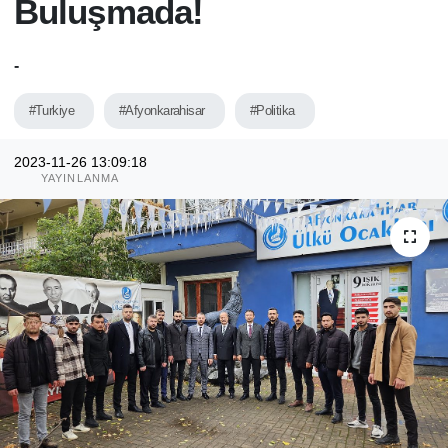
Buluşmada!
-
#Turkiye
#Afyonkarahisar
#Politika
2023-11-26 13:09:18
YAYINLANMA